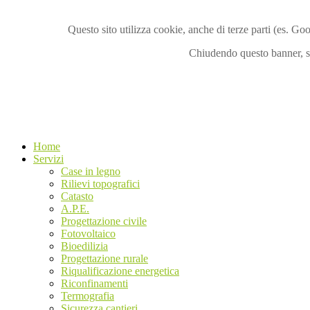
Questo sito utilizza cookie, anche di terze parti (es. Go
Chiudendo questo banner, sc
Home
Servizi
Case in legno
Rilievi topografici
Catasto
A.P.E.
Progettazione civile
Fotovoltaico
Bioedilizia
Progettazione rurale
Riqualificazione energetica
Riconfinamenti
Termografia
Sicurezza cantieri