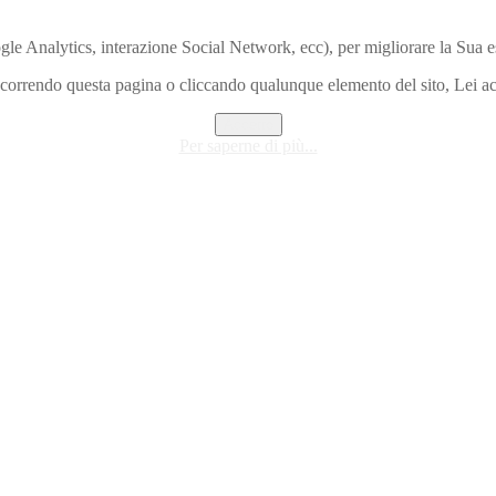
ogle Analytics, interazione Social Network, ecc), per migliorare la Sua es
orrendo questa pagina o cliccando qualunque elemento del sito, Lei ac
Accetto
Per saperne di più...