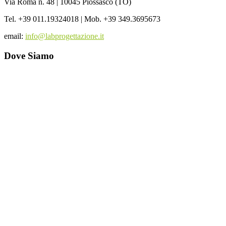
Via Roma n. 48 | 10045 Piossasco (TO)
Tel. +39 011.19324018 | Mob. +39 349.3695673
email:
info@labprogettazione.it
Dove Siamo